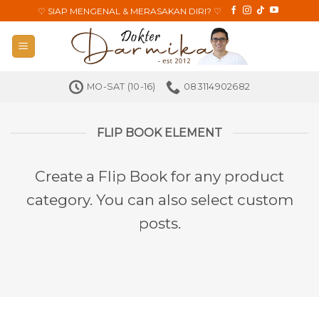
Skip
♡
SIAP MENGENAL & MERASAKAN DIRI?
♡
to
content
MO-SAT (10-16)
083114902682
FLIP BOOK ELEMENT
Create a Flip Book for any product
category. You can also select custom
posts.