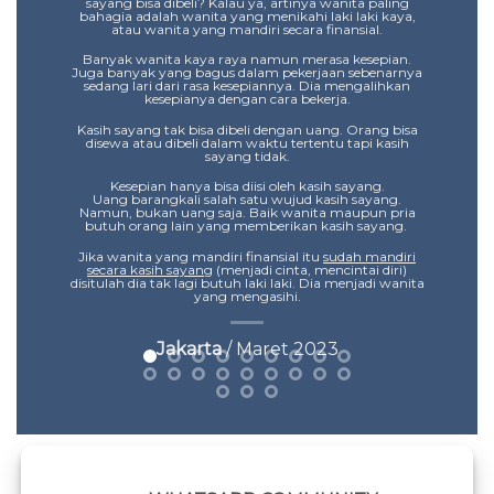
t lain
sayang bisa dibeli? Kalau ya, artinya wanita paling
bahagia adalah wanita yang menikahi laki laki kaya,
Piki
atau wanita yang mandiri secara finansial.
song.
tidak 
Banyak wanita kaya raya namun merasa kesepian.
kamu 
Juga banyak yang bagus dalam pekerjaan sebenarnya
ja,
sedang lari dari rasa kesepiannya. Dia mengalihkan
terj
kesepianya dengan cara bekerja.
a mata
Kasih sayang tak bisa dibeli dengan uang. Orang bisa
rimu.
disewa atau dibeli dalam waktu tertentu tapi kasih
sayang tidak.
a saja
Kesepian hanya bisa diisi oleh kasih sayang.
Uang barangkali salah satu wujud kasih sayang.
Namun, bukan uang saja. Baik wanita maupun pria
butuh orang lain yang memberikan kasih sayang.
Jika wanita yang mandiri finansial itu
sudah mandiri
secara kasih sayang
(menjadi cinta, mencintai diri)
disitulah dia tak lagi butuh laki laki. Dia menjadi wanita
yang mengasihi.
Jakarta
/ Maret 2023