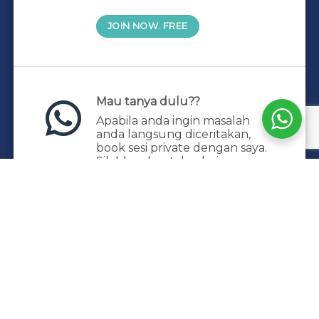
JOIN NOW. FREE
Mau tanya dulu??
Apabila anda ingin masalah
anda langsung diceritakan,
book sesi private dengan saya.
Silahkan kontak admin
+62 831-1490-2682
HOME
KELAS & TRAINING
PRIVATE HEALING
TENTANG KAMI
KEBIJAKAN PRIVASI