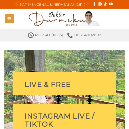
Skip
♡
SIAP MENGENAL & MERASAKAN DIRI?
♡
to
content
MO-SAT (10-16)
083114902682
LIVE & FREE
INSTAGRAM LIVE /
TIKTOK