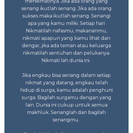
n orang
menikmatinya. Jika ada orang yang
Tidak 
senang ikutlah senang. Jika ada orang
sukses maka ikutlah senang. Senangi
apa yang kamu miliki. Setiap hari
 2023
Sed
Nikmatilah nafasmu, makananmu,
Kes
nikmati apapun yang kamu lihat dan
negatif
dengar, jika ada teman atau keluarga
nikmatilah sentuhan dan pelukanya.
Nikmati lah dunia ini.
Itu sa
Jika engkau bisa senang dalam setiap
nikmat yang datang, engkau telah
hidup di surga, kamu adalah penghuni
surga. Bagilah surgamu dengan yang
lain. Dunia ini cukup untuk semua
makhluk. Senanglah dan bagilah
senangmu.