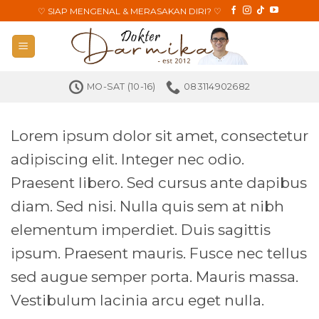
Skip
♡
SIAP MENGENAL & MERASAKAN DIRI?
♡
to
content
MO-SAT (10-16)
083114902682
Lorem ipsum dolor sit amet, consectetur
adipiscing elit. Integer nec odio.
Praesent libero. Sed cursus ante dapibus
diam. Sed nisi. Nulla quis sem at nibh
elementum imperdiet. Duis sagittis
ipsum. Praesent mauris. Fusce nec tellus
sed augue semper porta. Mauris massa.
Vestibulum lacinia arcu eget nulla.