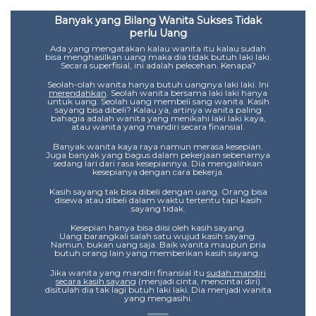
Banyak yang Bilang Wanita Sukses Tidak
seorang
perlu Uang
h cinta
Sebena
Ada yang mengatakan kalau wanita itu kalau sudah
bahag
dang
bisa menghasilkan uang maka dia tidak butuh laki laki.
Secara superfisial, ini adalah pelecehan. Kenapa?
asl
hat ke
kadang 
Seolah-olah wanita hanya butuh uangnya laki laki. Ini
dia
merendahkan
. Seolah wanita bersama laki laki hanya
Ka
untuk uang. Seolah uang membeli sang wanita. Kasih
t lain
sayang bisa dibeli? Kalau ya, artinya wanita paling
bahagia adalah wanita yang menikahi laki laki kaya,
Piki
atau wanita yang mandiri secara finansial.
song.
tidak 
Banyak wanita kaya raya namun merasa kesepian.
kamu 
Juga banyak yang bagus dalam pekerjaan sebenarnya
ja,
sedang lari dari rasa kesepiannya. Dia mengalihkan
terj
kesepianya dengan cara bekerja.
a mata
Kasih sayang tak bisa dibeli dengan uang. Orang bisa
rimu.
disewa atau dibeli dalam waktu tertentu tapi kasih
sayang tidak.
a saja
Kesepian hanya bisa diisi oleh kasih sayang.
Uang barangkali salah satu wujud kasih sayang.
Namun, bukan uang saja. Baik wanita maupun pria
butuh orang lain yang memberikan kasih sayang.
Jika wanita yang mandiri finansial itu
sudah mandiri
secara kasih sayang
(menjadi cinta, mencintai diri)
disitulah dia tak lagi butuh laki laki. Dia menjadi wanita
yang mengasihi.