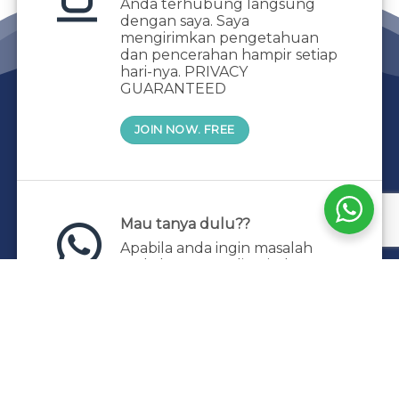
Anda terhubung langsung
dengan saya. Saya
mengirimkan pengetahuan
dan pencerahan hampir setiap
hari-nya. PRIVACY
GUARANTEED
JOIN NOW. FREE
Mau tanya dulu??
Apabila anda ingin masalah
anda langsung diceritakan,
book sesi private dengan saya.
Silahkan kontak admin
+62 831-1490-2682