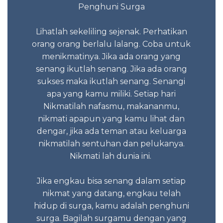
ta tidak
Penghuni Surga
Mome
tau mau
anda 
an apa
Lihatlah sekeliling sejenak. Perhatikan
Ket
i-nya
orang orang berlalu lalang. Coba untuk
n orang
menikmatinya. Jika ada orang yang
Tidak 
senang ikutlah senang. Jika ada orang
sukses maka ikutlah senang. Senangi
apa yang kamu miliki. Setiap hari
 2023
Sed
Nikmatilah nafasmu, makananmu,
Kes
nikmati apapun yang kamu lihat dan
negatif
dengar, jika ada teman atau keluarga
nikmatilah sentuhan dan pelukanya.
Nikmati lah dunia ini.
Itu sa
Jika engkau bisa senang dalam setiap
nikmat yang datang, engkau telah
hidup di surga, kamu adalah penghuni
surga. Bagilah surgamu dengan yang