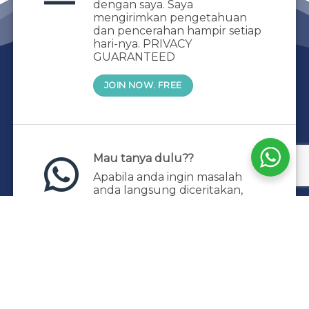
dengan saya. Saya
mengirimkan pengetahuan
dan pencerahan hampir setiap
hari-nya. PRIVACY
GUARANTEED
JOIN NOW. FREE
Mau tanya dulu??
Apabila anda ingin masalah
anda langsung diceritakan,
book sesi private dengan saya.
Silahkan kontak admin
+62 831-1490-2682
HOME
KELAS & TRAINING
PRIVATE HEALING