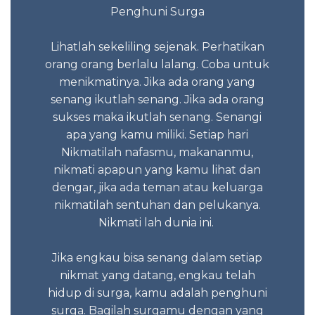
ta tidak
Penghuni Surga
Mome
tau mau
anda 
an apa
Lihatlah sekeliling sejenak. Perhatikan
Ket
i-nya
orang orang berlalu lalang. Coba untuk
n orang
menikmatinya. Jika ada orang yang
Tidak 
senang ikutlah senang. Jika ada orang
sukses maka ikutlah senang. Senangi
apa yang kamu miliki. Setiap hari
 2023
Sed
Nikmatilah nafasmu, makananmu,
Kes
nikmati apapun yang kamu lihat dan
negatif
dengar, jika ada teman atau keluarga
nikmatilah sentuhan dan pelukanya.
Itu sa
Nikmati lah dunia ini.
Jika engkau bisa senang dalam setiap
nikmat yang datang, engkau telah
hidup di surga, kamu adalah penghuni
surga. Bagilah surgamu dengan yang