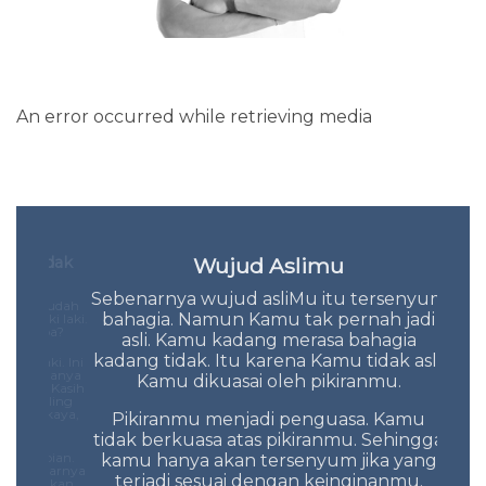
An error occurred while retrieving media
s Tidak
Wujud Aslimu
S
Sebenarnya wujud asliMu itu tersenyum
Ala
lau sudah
bahagia. Namun Kamu tak pernah jadi
Hi
 laki laki.
 Kenapa?
asli. Kamu kadang merasa bahagia
Kita 
kadang tidak. Itu karena Kamu tidak asli.
i laki. Ini
laki hanya
doa,
Kamu dikuasai oleh pikiranmu.
ita. Kasih
ta paling
laki kaya,
Pikiranmu menjadi penguasa. Kamu
sial.
tidak berkuasa atas pikiranmu. Sehingga
esepian.
kamu hanya akan tersenyum jika yang
sebenarnya
Sesu
terjadi sesuai dengan keinginanmu.
ngalihkan