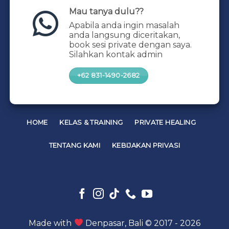
Mau tanya dulu??
Apabila anda ingin masalah
anda langsung diceritakan,
book sesi private dengan saya.
Silahkan kontak admin
+62 831-1490-2682
HOME
KELAS & TRAINING
PRIVATE HEALING
TENTANG KAMI
KEBIJAKAN PRIVASI
Made with
Denpasar, Bali © 2017 - 2026