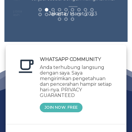
bai
denga
Orang bisa
Jakarta
/ Maret 2023
bah
api kasih
yang.
sayang.
upun pria
 sayang.
h mandiri
tai diri)
njadi wanita
WHATSAPP COMMUNITY
Anda terhubung langsung
dengan saya. Saya
mengirimkan pengetahuan
dan pencerahan hampir setiap
hari-nya. PRIVACY
GUARANTEED
JOIN NOW. FREE