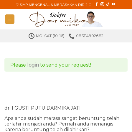
Skip
♡
SIAP MENGENAL & MERASAKAN DIRI?
♡
to
content
MO-SAT (10-16)
083114902682
Please
login
to send your request!
dr. I GUSTI PUTU DARMIKA JATI
Apa anda sudah merasa sangat beruntung telah
terlahir menjadi anda? Pernah anda menangis
karena beruntung telah dilahirkan?