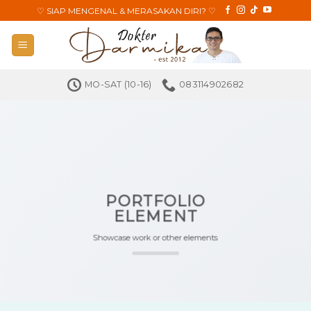
Skip
♡
SIAP MENGENAL & MERASAKAN DIRI?
♡
to
content
MO-SAT (10-16)
083114902682
PORTFOLIO
ELEMENT
Showcase work or other elements