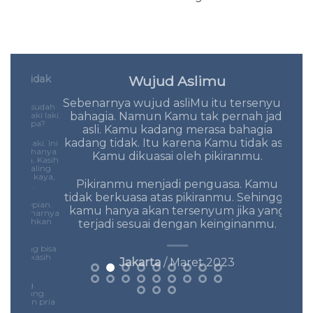
s Tidak
Wujud Aslimu
S
Sebenarnya wujud asliMu itu tersenyum
Ala
alau sudah
bahagia. Namun Kamu tak pernah jadi
H
h laki laki.
 Kenapa?
asli. Kamu kadang merasa bahagia
kadang tidak. Itu karena Kamu tidak asli.
Kita 
i laki. Ini
 laki hanya
Kamu dikuasai oleh pikiranmu.
doa,
nita. Kasih
ita paling
laki kaya,
Pikiranmu menjadi penguasa. Kamu
sial.
tidak berkuasa atas pikiranmu. Sehingga
kesepian.
kamu hanya akan tersenyum jika yang
sebenarnya
engalihkan
terjadi sesuai dengan keinginanmu.
Sesu
ba
 Orang bisa
deng
api kasih
Jakarta
/ Maret 2023
ba
ayang.
 sayang.
upun pria
h sayang.