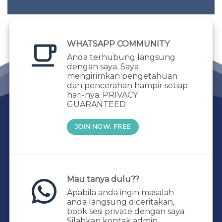
ah mandiri
tai diri)
njadi wanita
WHATSAPP COMMUNITY
Anda terhubung langsung
dengan saya. Saya
mengirimkan pengetahuan
dan pencerahan hampir setiap
hari-nya. PRIVACY
GUARANTEED
JOIN NOW. FREE
Mau tanya dulu??
Apabila anda ingin masalah
anda langsung diceritakan,
book sesi private dengan saya.
Silahkan kontak admin