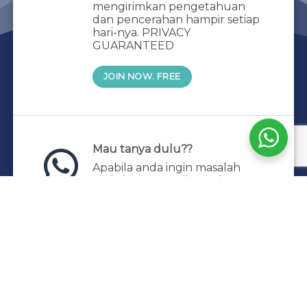
mengirimkan pengetahuan
dan pencerahan hampir setiap
hari-nya. PRIVACY
GUARANTEED
JOIN NOW. FREE
Mau tanya dulu??
Apabila anda ingin masalah
anda langsung diceritakan,
book sesi private dengan saya.
Silahkan kontak admin
+62 831-1490-2682
HOME
KELAS & TRAINING
PRIVATE HEALING