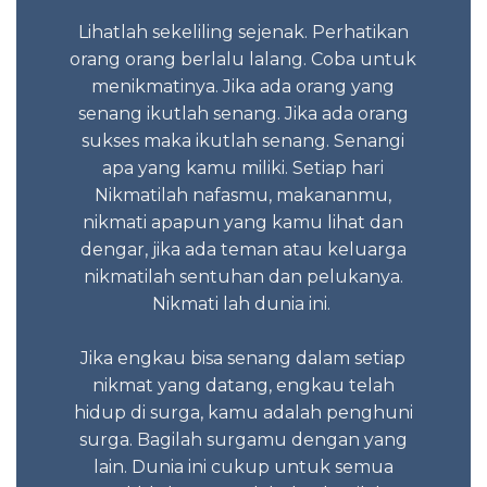
tau mau
anda 
an apa
Lihatlah sekeliling sejenak. Perhatikan
Ket
i-nya
orang orang berlalu lalang. Coba untuk
n orang
menikmatinya. Jika ada orang yang
Tidak 
senang ikutlah senang. Jika ada orang
sukses maka ikutlah senang. Senangi
apa yang kamu miliki. Setiap hari
 2023
Sed
Nikmatilah nafasmu, makananmu,
Kes
nikmati apapun yang kamu lihat dan
negatif
dengar, jika ada teman atau keluarga
nikmatilah sentuhan dan pelukanya.
Nikmati lah dunia ini.
Itu sa
Jika engkau bisa senang dalam setiap
nikmat yang datang, engkau telah
hidup di surga, kamu adalah penghuni
surga. Bagilah surgamu dengan yang
lain. Dunia ini cukup untuk semua