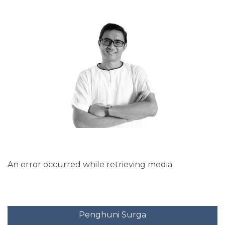
An error occurred while retrieving media
ta tidak
Penghuni Surga
Mome