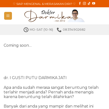
Skip
♡
SIAP MENGENAL & MERASAKAN DIRI?
♡
to
content
MO-SAT (10-16)
083114902682
Coming soon…
dr. I GUSTI PUTU DARMIKA JATI
Apa anda sudah merasa sangat beruntung telah
terlahir menjadi anda? Pernah anda menangis
karena beruntung telah dilahirkan?
Banyak dari anda yang mampir dan melihat ini