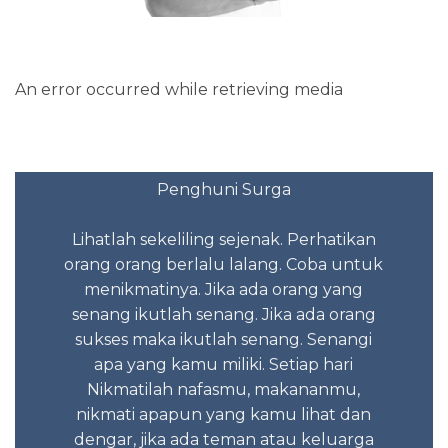
An error occurred while retrieving media
ta tidak
Penghuni Surga
Mome
tau mau
anda 
an apa
Lihatlah sekeliling sejenak. Perhatikan
Ket
i-nya
orang orang berlalu lalang. Coba untuk
n orang
menikmatinya. Jika ada orang yang
Tidak 
senang ikutlah senang. Jika ada orang
sukses maka ikutlah senang. Senangi
apa yang kamu miliki. Setiap hari
 2023
Sed
Nikmatilah nafasmu, makananmu,
Kes
nikmati apapun yang kamu lihat dan
negatif
dengar, jika ada teman atau keluarga