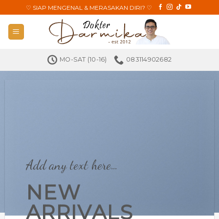
Skip
♡
SIAP MENGENAL & MERASAKAN DIRI?
♡
to
content
MO-SAT (10-16)
083114902682
Add any text here…
NEW
ARRIVALS