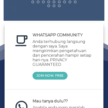
h
yang.
sayang.
upun pria
 sayang.
h mandiri
tai diri)
njadi wanita
WHATSAPP COMMUNITY
Anda terhubung langsung
dengan saya. Saya
mengirimkan pengetahuan
dan pencerahan hampir setiap
hari-nya. PRIVACY
GUARANTEED
JOIN NOW. FREE
Mau tanya dulu??
Apabila anda ingin masalah