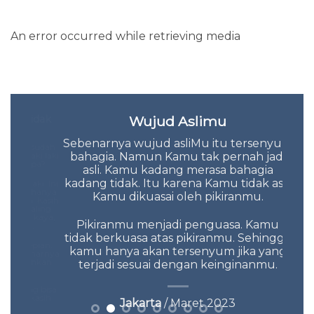
An error occurred while retrieving media
s Tidak
Wujud Aslimu
S
Sebenarnya wujud asliMu itu tersenyum
Ala
lau sudah
bahagia. Namun Kamu tak pernah jadi
Hi
 laki laki.
Kenapa?
asli. Kamu kadang merasa bahagia
kadang tidak. Itu karena Kamu tidak asli.
Kita 
 laki. Ini
laki hanya
Kamu dikuasai oleh pikiranmu.
doa, 
ita. Kasih
ta paling
aki kaya,
Pikiranmu menjadi penguasa. Kamu
sial.
tidak berkuasa atas pikiranmu. Sehingga
esepian.
kamu hanya akan tersenyum jika yang
sebenarnya
ngalihkan
terjadi sesuai dengan keinginanmu.
Sesu
bai
Orang bisa
denga
api kasih
Jakarta
/ Maret 2023
bah