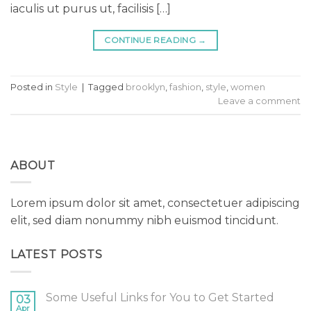
iaculis ut purus ut, facilisis […]
CONTINUE READING
→
Posted in
Style
|
Tagged
brooklyn
,
fashion
,
style
,
women
Leave a comment
ABOUT
Lorem ipsum dolor sit amet, consectetuer adipiscing
elit, sed diam nonummy nibh euismod tincidunt.
LATEST POSTS
Some Useful Links for You to Get Started
03
Apr