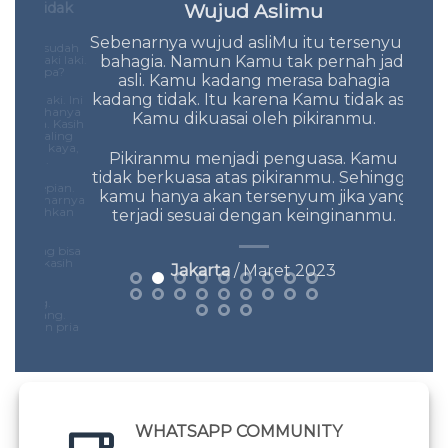
s Tidak
Wujud Aslimu
S
Sebenarnya wujud asliMu itu tersenyum
Ala
alau sudah
bahagia. Namun Kamu tak pernah jadi
H
h laki laki.
 Kenapa?
asli. Kamu kadang merasa bahagia
kadang tidak. Itu karena Kamu tidak asli.
Kita 
i laki. Ini
 laki hanya
Kamu dikuasai oleh pikiranmu.
doa,
nita. Kasih
ita paling
laki kaya,
Pikiranmu menjadi penguasa. Kamu
sial.
tidak berkuasa atas pikiranmu. Sehingga
kesepian.
kamu hanya akan tersenyum jika yang
sebenarnya
engalihkan
terjadi sesuai dengan keinginanmu.
Sesu
ba
 Orang bisa
deng
api kasih
Jakarta
/ Maret 2023
ba
ayang.
 sayang.
upun pria
h sayang.
ah mandiri
tai diri)
njadi wanita
WHATSAPP COMMUNITY