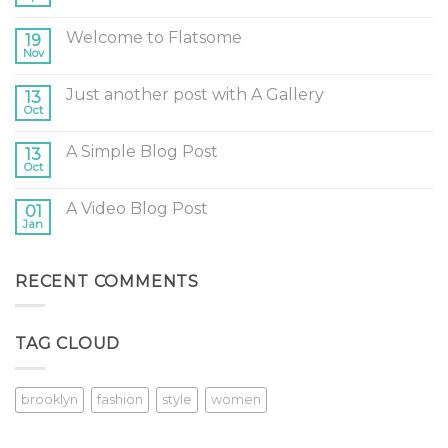
No
Comments
on
Welcome to Flatsome
19
Some
Useful
Nov
No
Links
Comments
for
on
You
Just another post with A Gallery
13
Welcome
to
to
Oct
No
Get
Flatsome
Comments
Started
on
A Simple Blog Post
13
Just
another
Oct
No
post
Comments
with
on
A
A Video Blog Post
01
A
Gallery
Simple
Jan
No
Blog
Comments
Post
on
A
RECENT COMMENTS
Video
Blog
Post
TAG CLOUD
brooklyn
fashion
style
women