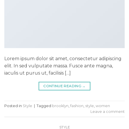
Lorem ipsum dolor sit amet, consectetur adipiscing
elit. In sed vulputate massa. Fusce ante magna,
iaculis ut purus ut, facilisis […]
CONTINUE READING
→
Posted in
Style
|
Tagged
brooklyn
,
fashion
,
style
,
women
Leave a comment
STYLE