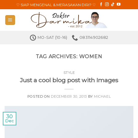
Skip
♡
SIAP MENGENAL & MERASAKAN DIRI?
♡
to
content
MO-SAT (10-16)
083114902682
TAG ARCHIVES:
WOMEN
STYLE
Just a cool blog post with Images
POSTED ON
DECEMBER 30, 2013
BY
MICHAEL
30
Dec